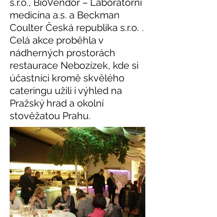
s.r.o., BioVendor – Laboratorní
medicína a.s. a Beckman
Coulter Česká republika s.r.o.
.
Celá akce proběhla v
nádherných prostorách
restaurace Nebozízek, kde si
účastníci kromě skvělého
cateringu užili i výhled na
Pražský hrad a okolní
stověžatou Prahu.