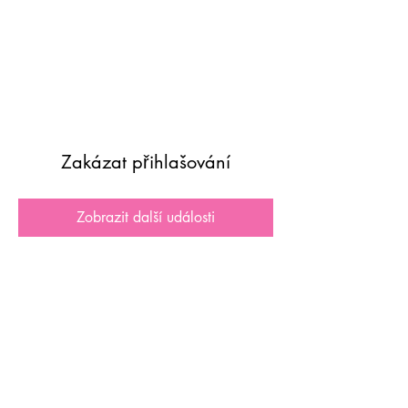
Zakázat přihlašování
Zobrazit další události