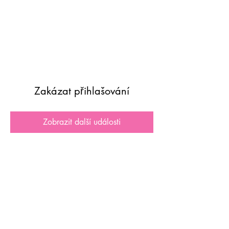
Zakázat přihlašování
Zobrazit další události